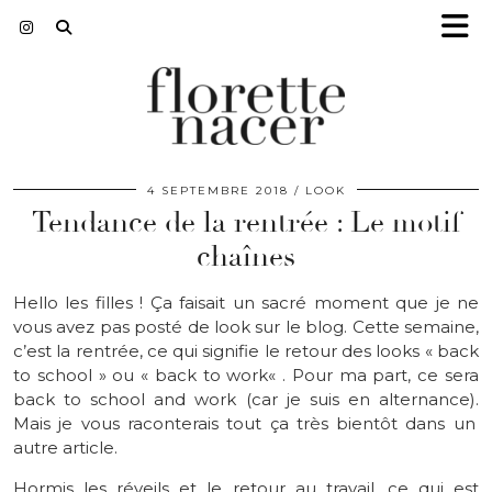
4 SEPTEMBRE 2018
LOOK
Tendance de la rentrée : Le motif
chaînes
Hello
les filles !
Ça faisait un sacré moment que je ne
vous avez pas posté de look sur le blog.
Cette semaine,
c’est la rentrée, ce qui signifie le retour des looks «
back
to
school
» ou «
back
to
work
« .
Pour ma part, ce sera
back
to
school
and
work
(car je suis en alternance)
.
Mais je vous raconterais tout ça très bientôt dans un
autre article.
Hormis les réveils et le retour au travail, ce qui est