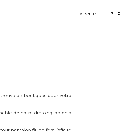
WISHLIST
n trouvé en boutiques pour votre
nable de notre dressing, on en a
out pantalon fluide fera l’affaire