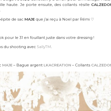
lle haute. Je porte ensuite, des collants résille
CALZEDO
.
 pépite de sac
MAJE
que j’ai reçu à Noel par Rémi ♡
ook pour le 31 en fouillant juste dans votre dressing !
tos du shooting avec
SallyTM
.
c
MAJE
– Bague argent
LKACREATION
– Collants
CALZEDO