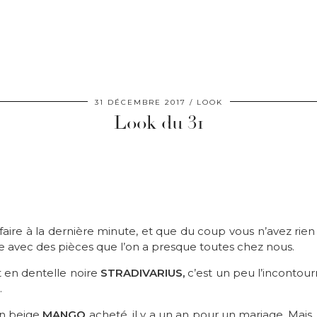
31 DÉCEMBRE 2017
LOOK
Look du 31
aire à la dernière minute, et que du coup vous n’avez rie
ue avec des pièces que l’on a presque toutes chez nous.
ut en dentelle noire
STRADIVARIUS,
c’est un peu l’incontour
.
on beige
MANGO
acheté, il y a un an pour un mariage. Mais, t