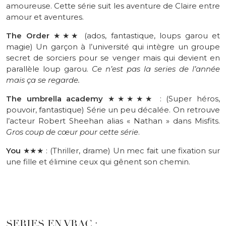
amoureuse. Cette série suit les aventure de Claire entre
amour et aventures.
The Order
★★★ (ados, fantastique, loups garou et
magie) Un garçon à l’université qui intègre un groupe
secret de sorciers pour se venger mais qui devient en
parallèle loup garou.
Ce n’est pas la series de l’année
mais ça se regarde.
The
umbrella
academy
★★★★★
:
(
Super
héros,
pouvoir, fantastique)
Série
un peu décalée.
On retrouve
l’acteur Robert
Sheehan
alias « Nathan
» dans
Misfits
.
Gros coup de cœur pour cette série
.
You
★★★
:
(
Thriller
, drame)
Un
mec fait une fixation sur
une fille et élimine ceux qui gênent son chemin.
SERIES EN VRAC :