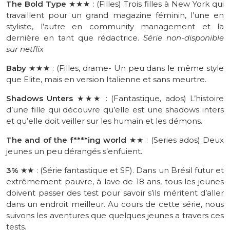
The
Bold
Type
★★★
:
(
Filles
)
Trois filles à
New York
qui
travaillent pour un grand magazine féminin, l’une en
styliste, l’autre en
community
management et la
dernière en tant que rédactrice.
Série non-disponible
sur
netflix
Baby
★★★
: (Filles, drame- Un peu dans le même style
que Elite, mais en version Italienne et sans meurtre.
Shadows
Unters
★★★
:
(
Fantastique
, ados)
L
’histoire
d’une fille qui découvre qu’elle est une shadows inters
et qu’elle doit veiller sur les
humain
et les démons.
The and of
the
f****ing
world
★★
:
(
Series
ados)
Deux
jeunes un peu dérangés s’enfuient.
3%
★
★
:
(
Série
fantastique et SF)
.
Dans un Brésil futur et
extrêmement pauvre, à lave de 18 ans, tous les jeunes
doivent passer des
test
pour savoir s’ils méritent d’aller
dans un endroit meilleur.
Au cours de cette série, nous
suivons les aventures que quelques jeunes a travers ces
tests.