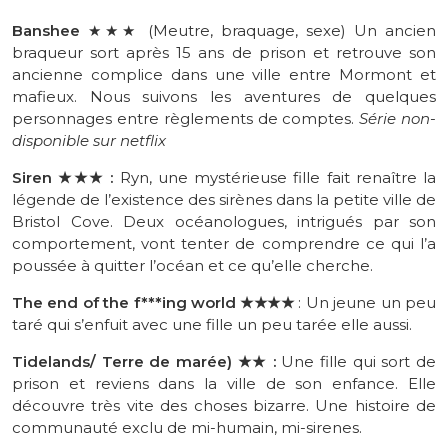
Banshee
★★★
(
Meutre
, braquage, sexe)
Un
ancien
braqueur sort après 15 ans de prison et retrouve son
ancienne complice dans une ville entre
Mormont
et
mafieux.
Nous suivons les aventures de quelques
personnages entre règlements de comptes.
Série non-
disponible sur
netflix
Siren
★★
★
:
Ryn, une mystérieuse fille fait renaître la
légende de l’existence des sirènes dans la petite ville de
Bristol Cove. Deux océanologues, intrigués par son
comportement, vont tenter de comprendre ce qui l’a
poussée à quitter l’océan et ce qu’elle cherche.
The end of the f***ing world
★★
★★
: Un jeune un peu
taré qui s’enfuit avec une fille un peu tarée elle aussi.
Tidelands/ Terre de marée)
★★
:
Une fille qui sort de
prison et reviens dans la ville de son enfance. Elle
découvre très vite des choses bizarre. Une histoire de
communauté exclu de mi-humain, mi-sirenes.