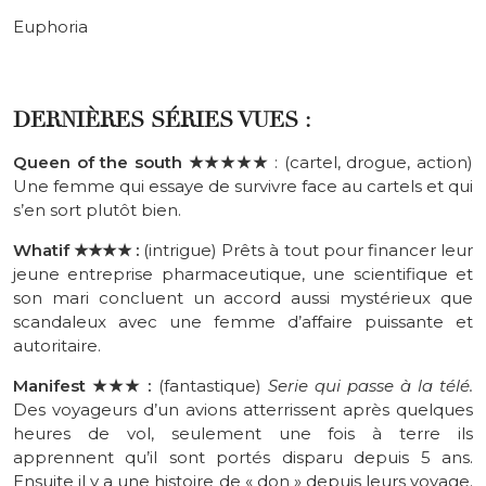
Euphoria
DERNIÈRES SÉRIES VUES :
Queen of the south
★
★★★★
: (cartel, drogue, action)
Une femme qui essaye de survivre face au cartels et qui
s’en sort plutôt bien.
Whatif
★
★★★
:
(intrigue) Prêts à tout pour financer leur
jeune entreprise pharmaceutique, une scientifique et
son mari concluent un accord aussi mystérieux que
scandaleux avec une femme d’affaire puissante et
autoritaire.
Manifest
★★★
:
(fantastique)
Serie qui passe à la télé.
Des voyageurs d’un avions atterrissent après quelques
heures de vol, seulement une fois à terre ils
apprennent qu’il sont portés disparu depuis 5 ans.
Ensuite il y a une histoire de « don » depuis leurs voyage.