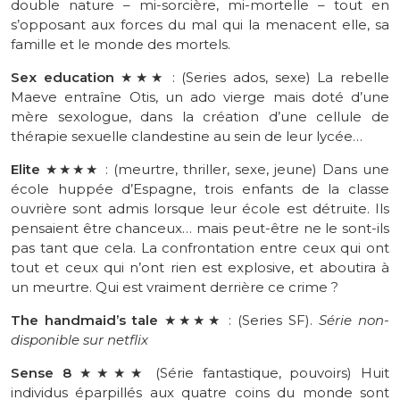
double nature
– mi-sorcière, mi-mortelle –
tout en
s’opposant aux forces du mal qui la menacent elle, sa
famille et le monde des mortels.
Sex
education
★★★ :
(
Series
ados, sexe)
La
rebelle
Maeve
entraîne Otis, un ado vierge mais doté d’une
mère sexologue, dans la création d’une cellule de
thérapie sexuelle clandestine au sein de leur lycée…
Elite
★★★★ : (meurtre, thriller, sexe, jeune) Dans une
école huppée d’Espagne, trois enfants de la classe
ouvrière sont admis lorsque leur école est détruite. Ils
pensaient être chanceux… mais peut-être ne le sont-ils
pas tant que cela. La confrontation entre ceux qui ont
tout et ceux qui n’ont rien est explosive, et aboutira à
un meurtre. Qui est vraiment derrière ce crime ?
The
handmaid’s
tale
★★★★
:
(
Series
SF)
.
Série non-
disponible sur
netflix
Sense
8
★★★★
(
Série
fantastique, pouvoirs)
Huit
individus éparpillés aux quatre coins du monde sont